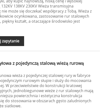
ki, aby kupić najnowszą, niską cenę i wysokiej
ą 132KV 138KV 230KV Wieża transmisyjna
ie może się doczekać współpracy z Tobą. Wieża z
łkowicie ocynkowana, zastosowanie rur stalowych
 piękny kształt, a otaczające środowisko jest
j zapytanie
yłowa z pojedynczą stalową wieżą rurową
unowa wieża z pojedynczej stalowej rury w fabryce
pojedynczym rurowym słupie i służy do mocowania
nej. W przeciwieństwie do konstrukcji kratowej
syjnych, jednobiegunowe wieże z rur stalowych mają
niejsza powierzchnia i estetyczna konstrukcja
ą się do stosowania w obszarach gęsto zaludnionych
eże siatkowe.