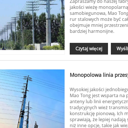
Zapraszamy do naszej fabry
jakości wieżę monopolarn
samobiegunowa, Mao Tong n
rur stalowych może być ca
obejmuje mniej przestrzeni,
bardziej harmonijne.
Czytaj więcej
Wyśli
Monopolowa linia przes
Wysokiej jakości jednobieg
Mao Tong jest wsparta na 
anteny lub linii energetycz
tradycyjnych wież transmi
konstrukcję pionową. Ich m
sprawiają, że lepiej nadaj
niż inne opcje, takie jak wi