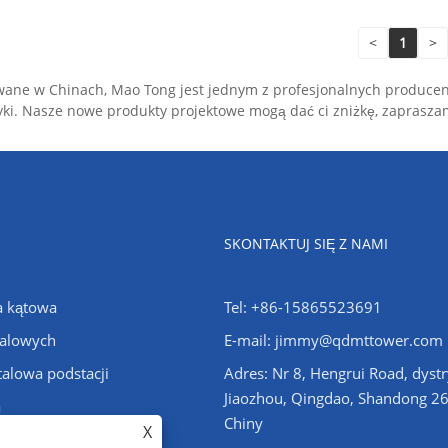
<
1
>
wane w Chinach, Mao Tong jest jednym z profesjonalnych produce
abryki. Nasze nowe produkty projektowe mogą dać ci zniżkę, zaprasz
SKONTAKTUJ SIĘ Z NAMI
a kątowa
Tel: +86-15865523691
talowych
E-mail: jimmy@qdmttower.com
talowa podstacji
Adres: Nr 8, Hengrui Road, dystr
Jiaozhou, Qingdao, Shandong 2
a
Chiny
X