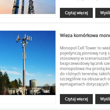
Czytaj więcej
Wyśli
Wieża komórkowa mon
Monopol Cell Tower to wież
pojedynczą pionową rurę st
stosowany w scenariuszach
bezprzewodowy łącznik sze
monopolowa ma prostą kons
do różnych terenów, takich 
szczególnie na obszarach o
wymaganiach dotyczących e
Czytaj więcej
Wyśli