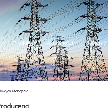
s
Produkty
Aktualności
Pobierać
talowych Monopole
Producenci