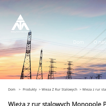
Dom
O na
Dom
>
Produkty
>
Wieża Z Rur Stalowych
> Wieża z rur s
Wieża z rur stalowych Monopole 