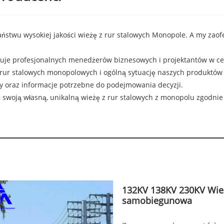
aństwu wysokiej jakości wieżę z rur stalowych Monopole. A my zao
izuje profesjonalnych menedżerów biznesowych i projektantów w 
rur stalowych monopolowych i ogólną sytuację naszych produktów d
ty oraz informacje potrzebne do podejmowania decyzji.
 swoją własną, unikalną wieżę z rur stalowych z monopolu zgodnie
132KV 138KV 230KV Wie
samobiegunowa