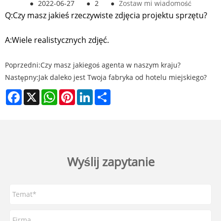
●
2022-06-27
●
2
●
Zostaw mi wiadomość
Q:
Czy masz jakieś rzeczywiste zdjęcia projektu sprzętu?
A:
Wiele realistycznych zdjęć.
Poprzedni:
Czy masz jakiegoś agenta w naszym kraju?
Następny:
Jak daleko jest Twoja fabryka od hotelu miejskiego?
Facebook
X
WhatsApp
Pinterest
LinkedIn
Share
Wyślij zapytanie