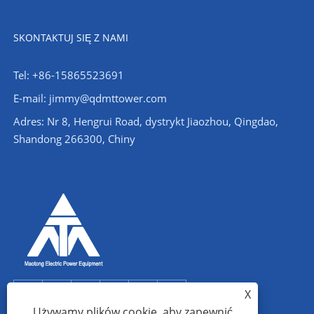
SKONTAKTUJ SIĘ Z NAMI
Tel: +86-15865523691
E-mail: jimmy@qdmttower.com
Adres: Nr 8, Hengrui Road, dystrykt Jiaozhou, Qingdao,
Shandong 266300, Chiny
X
Używamy plików cookie, aby zapewnić