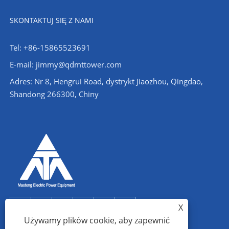
SKONTAKTUJ SIĘ Z NAMI
Tel: +86-15865523691
E-mail: jimmy@qdmttower.com
Adres: Nr 8, Hengrui Road, dystrykt Jiaozhou, Qingdao,
Shandong 266300, Chiny
X
Używamy plików cookie, aby zapewnić