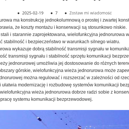
●
2025-02-19
●
7
●
Zostaw mi wiadomość
urowa ma konstrukcję jednokolumnową o prostej i zwartej konstr
rawia, że ​​koszty montażu i konserwacji są stosunkowo niskie.
stali i starannie zaprojektowana, wielofunkcyjna jednorurowa 
stabilność i bezpieczeństwo w warunkach silnego wiatru.
urowa wykazuje dobrą stabilność transmisji sygnału w komunika
kość transmisji sygnału i stabilność sprzętu komunikacji bezpr
wieży jednorurowej umożliwia jej dostosowanie do różnych ter
 czy obszary górskie, wielofunkcyjna wieża jednorurowa może z
norurowej można regulować i rozszerzać w zależności od rzec
i ułatwia modernizację i rozbudowę systemów komunikacji be
i wielofunkcyjna wieża jednorurowa dobrze radzi sobie z konse
ą pracę systemu komunikacji bezprzewodowej.