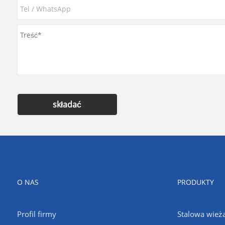
składać
O NAS
PRODUKTY
Profil firmy
Stalowa wież