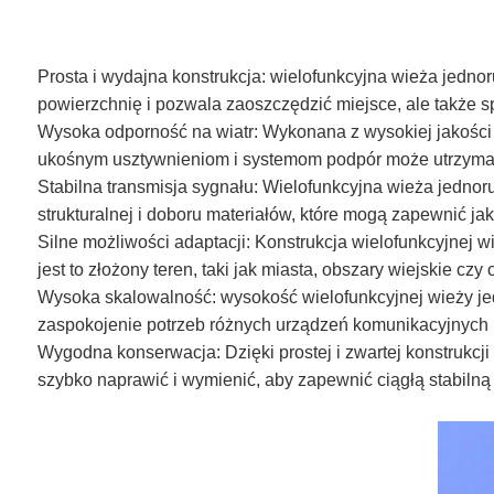
Prosta i wydajna konstrukcja: wielofunkcyjna wieża jednor
powierzchnię i pozwala zaoszczędzić miejsce, ale także sp
Wysoka odporność na wiatr: Wykonana z wysokiej jakości 
ukośnym usztywnieniom i systemom podpór może utrzymać 
Stabilna transmisja sygnału: Wielofunkcyjna wieża jednor
strukturalnej i doboru materiałów, które mogą zapewnić ja
Silne możliwości adaptacji: Konstrukcja wielofunkcyjnej 
jest to złożony teren, taki jak miasta, obszary wiejskie
Wysoka skalowalność: wysokość wielofunkcyjnej wieży jed
zaspokojenie potrzeb różnych urządzeń komunikacyjnych 
Wygodna konserwacja: Dzięki prostej i zwartej konstrukcj
szybko naprawić i wymienić, aby zapewnić ciągłą stabiln